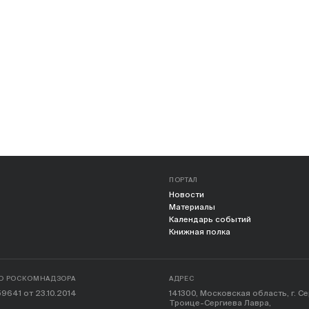
ПОРТАЛ
Новости
Материалы
Календарь событий
Книжная полка
О РОСКОМНАДЗОРА
АДРЕС
9641 от 23.10.2014
141300, Московская область, г. С
Троице-Сергиева Лавра,