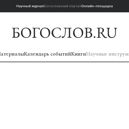
Научный журнал
Богословский портал
Онлайн-площадка
атериалы
Календарь событий
Книги
Научные инструм