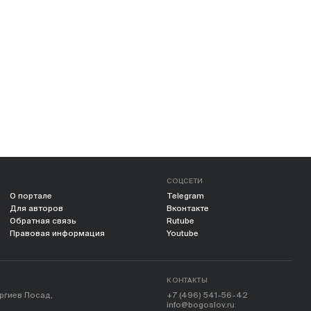
СОЦСЕТИ
О портале
Telegram
Для авторов
Вконтакте
Обратная связь
Rutube
Правовая информация
Youtube
КОНТАКТЫ
ергиев Посад,
+7 (496) 541-56-42
info@bogoslov.ru