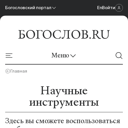
Богословский портал
En
Войти
Научный журнал
Богословский портал
Меню
Онлайн-площадка
Главная
Новости
Научные
Материалы
инструменты
Календарь событий
Здесь вы сможете воспользоваться