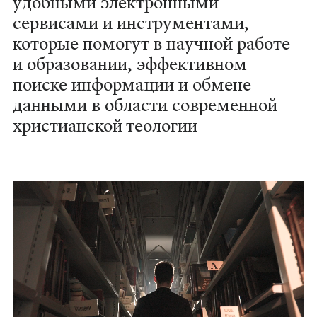
Книги
удобными электронными
сервисами и инструментами,
которые помогут в научной работе
Научные инструменты
и образовании, эффективном
поиске информации и обмене
О нас
данными в области современной
христианской теологии