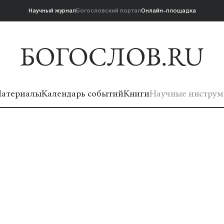
Научный журнал
Богословский портал
Онлайн-площадка
атериалы
Календарь событий
Книги
Научные инструм