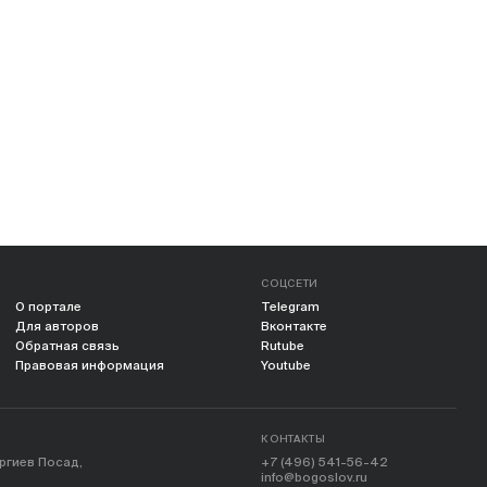
СОЦСЕТИ
О портале
Telegram
Для авторов
Вконтакте
Обратная связь
Rutube
Правовая информация
Youtube
КОНТАКТЫ
ергиев Посад,
+7 (496) 541-56-42
info@bogoslov.ru