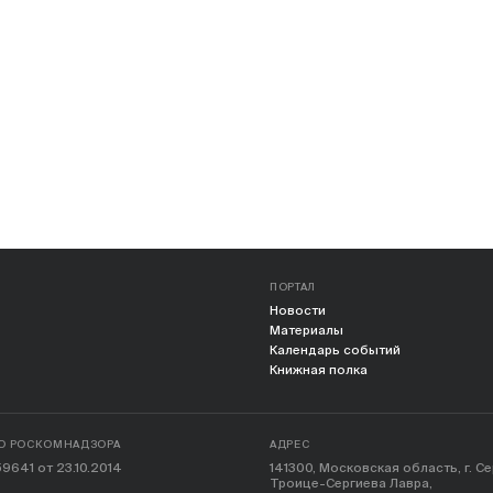
ПОРТАЛ
Новости
Материалы
Календарь событий
Книжная полка
О РОСКОМНАДЗОРА
АДРЕС
9641 от 23.10.2014
141300, Московская область, г. С
Троице-Сергиева Лавра,