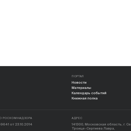
ПОРТАЛ
Новости
Материалы
Календарь событий
Книжная полка
О РОСКОМНАДЗОРА
АДРЕС
9641 от 23.10.2014
141300, Московская область, г. С
Троице-Сергиева Лавра,