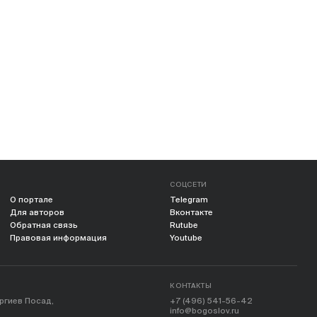
СОЦСЕТИ
О портале
Telegram
Для авторов
Вконтакте
Обратная связь
Rutube
Правовая информация
Youtube
КОНТАКТЫ
ергиев Посад,
+7 (496) 541-56-42
info@bogoslov.ru