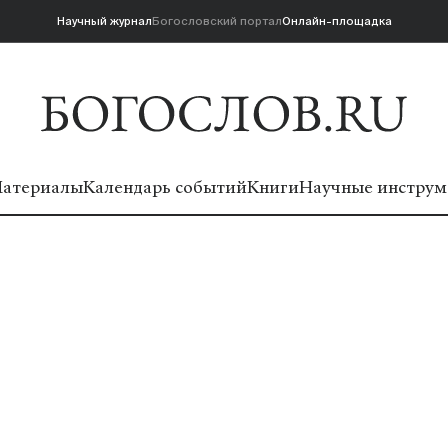
Научный журнал
Богословский портал
Онлайн-площадка
атериалы
Календарь событий
Книги
Научные инструм