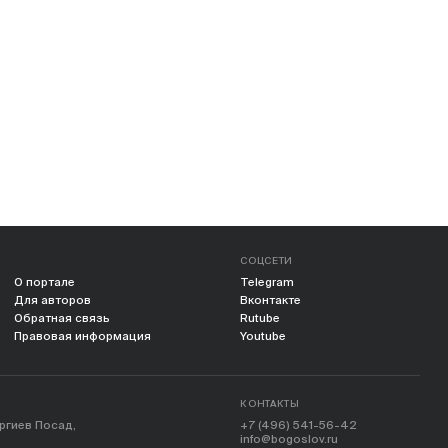
СОЦСЕТИ
О портале
Telegram
Для авторов
Вконтакте
Обратная связь
Rutube
Правовая информация
Youtube
КОНТАКТЫ
ергиев Посад,
+7 (496) 541-56-42
info@bogoslov.ru