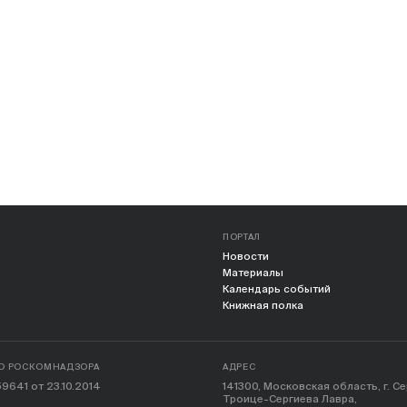
ПОРТАЛ
Новости
Материалы
Календарь событий
Книжная полка
О РОСКОМНАДЗОРА
АДРЕС
9641 от 23.10.2014
141300, Московская область, г. С
Троице-Сергиева Лавра,