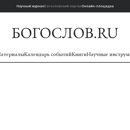
Научный журнал
Богословский портал
Онлайн-площадка
атериалы
Календарь событий
Книги
Научные инструм