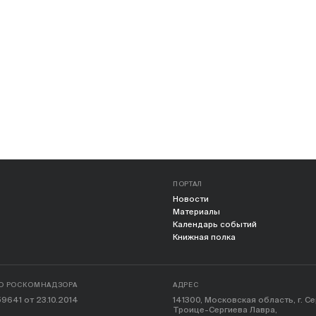
ПОРТАЛ
Новости
Материалы
Календарь событий
Книжная полка
О РОСКОМНАДЗОРА
АДРЕС
9641 от 23.10.2014
141300, Московская область, г. С
Троице-Сергиева Лавра,