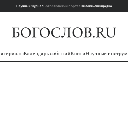
Научный журнал
Богословский портал
Онлайн-площадка
атериалы
Календарь событий
Книги
Научные инструм