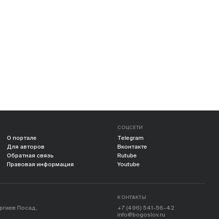
СОЦСЕТИ
О портале
Telegram
Для авторов
Вконтакте
Обратная связь
Rutube
Правовая информация
Youtube
КОНТАКТЫ
ергиев Посад,
+7 (496) 541-56-42
info@bogoslov.ru