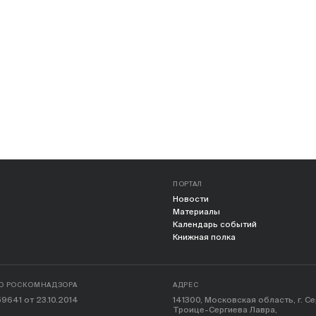
ПОРТАЛ
Новости
Материалы
Календарь событий
Книжная полка
О РОСКОМНАДЗОРА
АДРЕС
9641 от 23.10.2014
141300, Московская область, г. С
Троице-Сергиева Лавра,