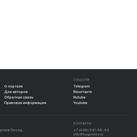
СОЦСЕТИ
О портале
Telegram
Для авторов
Вконтакте
Обратная связь
Rutube
Правовая информация
Youtube
КОНТАКТЫ
ергиев Посад,
+7 (496) 541-56-42
info@bogoslov.ru