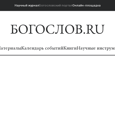
Научный журнал
Богословский портал
Онлайн-площадка
атериалы
Календарь событий
Книги
Научные инструм