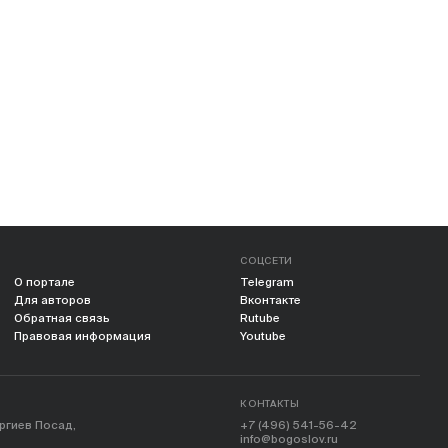
СОЦСЕТИ
О портале
Telegram
Для авторов
Вконтакте
Обратная связь
Rutube
Правовая информация
Youtube
КОНТАКТЫ
ергиев Посад,
+7 (496) 541-56-42
info@bogoslov.ru