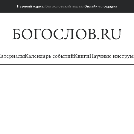
Научный журнал
Богословский портал
Онлайн-площадка
атериалы
Календарь событий
Книги
Научные инструм