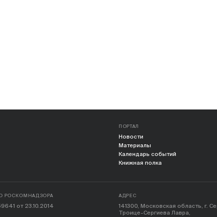
ПОРТАЛ
Новости
Материалы
Календарь событий
Книжная полка
О РОСКОМНАДЗОРА
АДРЕС
9641 от 23.10.2014
141300, Московская область, г. С
Троице-Сергиева Лавра,