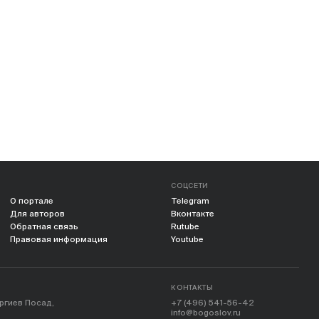
СОЦСЕТИ
О портале
Telegram
Для авторов
Вконтакте
Обратная связь
Rutube
Правовая информация
Youtube
КОНТАКТЫ
ергиев Посад,
+7 (496) 541-56-42
info@bogoslov.ru