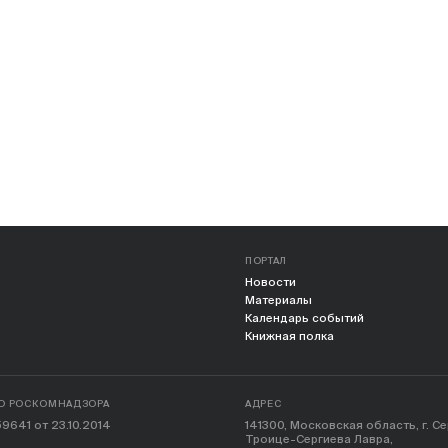
ПОРТАЛ
Новости
Материалы
Календарь событий
Книжная полка
О РОСКОМНАДЗОРА
АДРЕС
9641 от 23.10.2014
141300, Московская область, г. С
Троице-Сергиева Лавра,