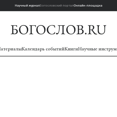
Научный журнал
Богословский портал
Онлайн-площадка
атериалы
Календарь событий
Книги
Научные инструм