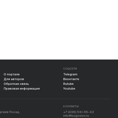
СОЦСЕТИ
О портале
Telegram
Для авторов
Вконтакте
Обратная связь
Rutube
Правовая информация
Youtube
КОНТАКТЫ
ергиев Посад,
+7 (496) 541-56-42
info@bogoslov.ru