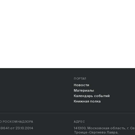
ПОРТАЛ
Новости
Материалы
Календарь событий
Книжная полка
О РОСКОМНАДЗОРА
АДРЕС
9641 от 23.10.2014
141300, Московская область, г. С
Троице-Сергиева Лавра,