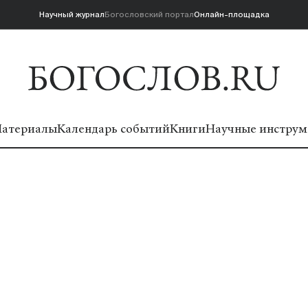
Научный журнал
Богословский портал
Онлайн-площадка
атериалы
Календарь событий
Книги
Научные инструм