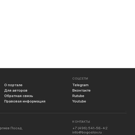
СОЦСЕТИ
О портале
Telegram
Для авторов
Вконтакте
Обратная связь
Rutube
Правовая информация
Youtube
КОНТАКТЫ
ергиев Посад,
+7 (496) 541-56-42
info@bogoslov.ru