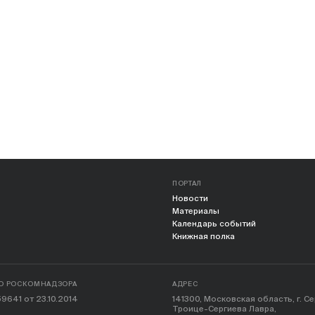
ПОРТАЛ
Новости
Материалы
Календарь событий
Книжная полка
О РОСКОМНАДЗОРА
АДРЕС
9641 от 23.10.2014
141300, Московская область, г. С
Троице-Сергиева Лавра,