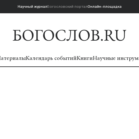
Научный журнал
Богословский портал
Онлайн-площадка
атериалы
Календарь событий
Книги
Научные инструм