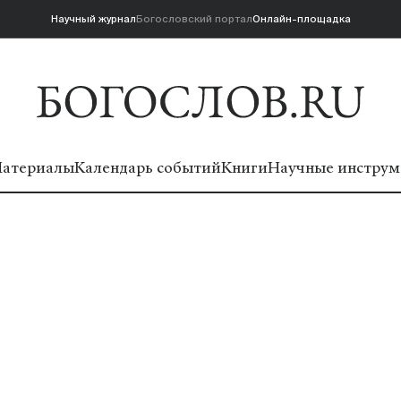
Научный журнал
Богословский портал
Онлайн-площадка
атериалы
Календарь событий
Книги
Научные инструм