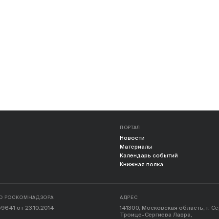
ПОРТАЛ
Новости
Материалы
Календарь событий
Книжная полка
О РОСКОМНАДЗОРА
АДРЕС
9641 от 23.10.2014
141300, Московская область, г. С
Троице-Сергиева Лавра,