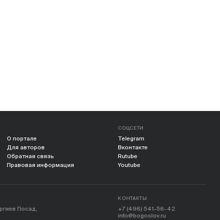
СОЦСЕТИ
О портале
Telegram
Для авторов
Вконтакте
Обратная связь
Rutube
Правовая информация
Youtube
КОНТАКТЫ
ергиев Посад,
+7 (496) 541-56-42
info@bogoslov.ru