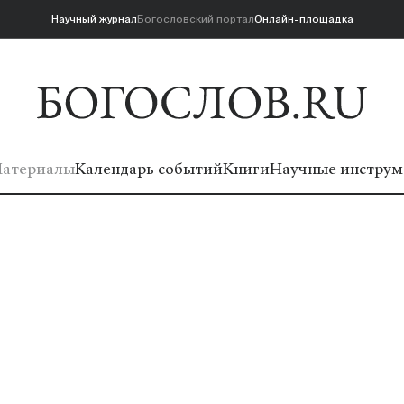
Научный журнал
Богословский портал
Онлайн-площадка
атериалы
Календарь событий
Книги
Научные инструм