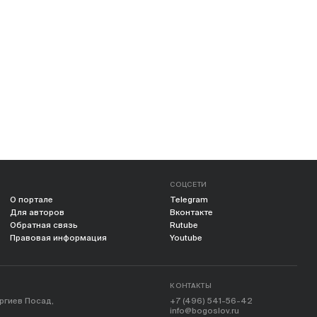
СОЦСЕТИ
О портале
Telegram
Для авторов
Вконтакте
Обратная связь
Rutube
Правовая информация
Youtube
КОНТАКТЫ
ергиев Посад,
+7 (496) 541-56-42
info@bogoslov.ru