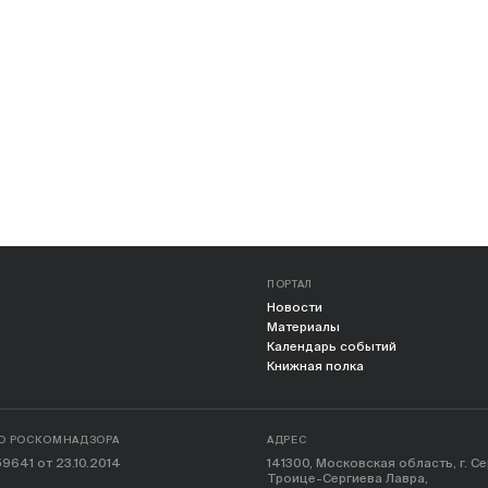
ПОРТАЛ
Новости
Материалы
Календарь событий
Книжная полка
О РОСКОМНАДЗОРА
АДРЕС
9641 от 23.10.2014
141300, Московская область, г. С
Троице-Сергиева Лавра,