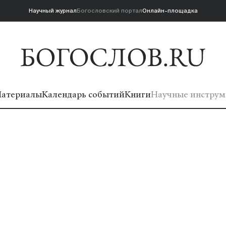
Научный журнал
Богословский портал
Онлайн-площадка
атериалы
Календарь событий
Книги
Научные инструм