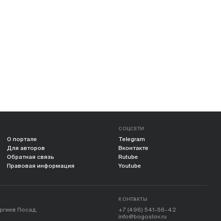
СОЦСЕТИ
О портале
Telegram
Для авторов
Вконтакте
Обратная связь
Rutube
Правовая информация
Youtube
КОНТАКТЫ
ергиев Посад,
+7 (496) 541-56-42
info@bogoslov.ru