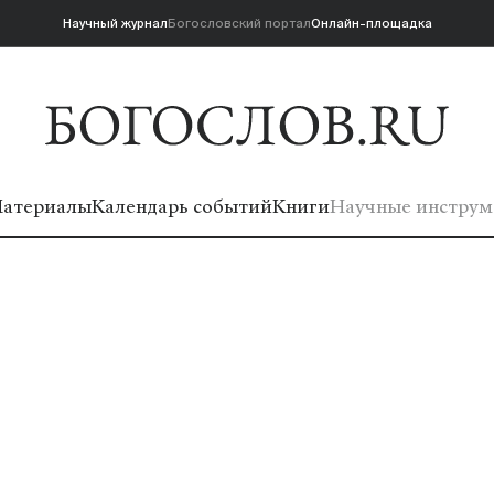
Научный журнал
Богословский портал
Онлайн-площадка
атериалы
Календарь событий
Книги
Научные инструм