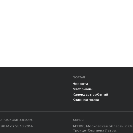
ПОРТАЛ
Новости
Материалы
Календарь событий
Книжная полка
О РОСКОМНАДЗОРА
АДРЕС
9641 от 23.10.2014
141300, Московская область, г. С
Троице-Сергиева Лавра,