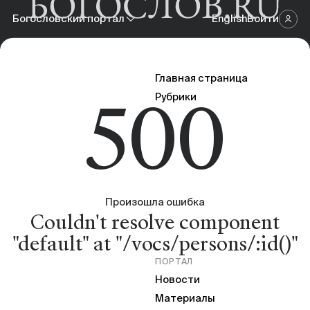
Богословский портал
English
Войти
Научный журнал
Главная страница
500
Богословский портал
Рубрики
Онлайн-площадка
Произошла ошибка
Couldn't resolve component
"default" at "/vocs/persons/:id()"
ПОРТАЛ
Новости
Материалы