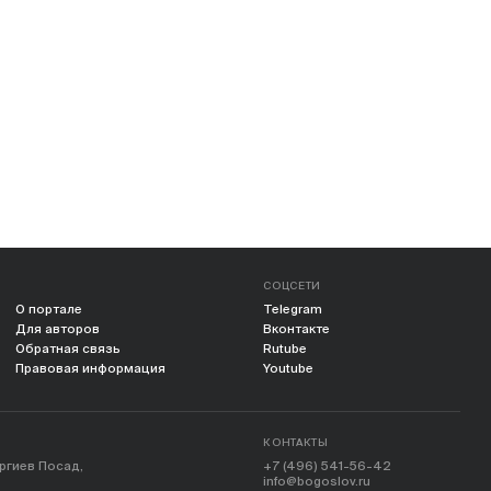
СОЦСЕТИ
О портале
Telegram
Для авторов
Вконтакте
Обратная связь
Rutube
Правовая информация
Youtube
КОНТАКТЫ
ергиев Посад,
+7 (496) 541-56-42
info@bogoslov.ru