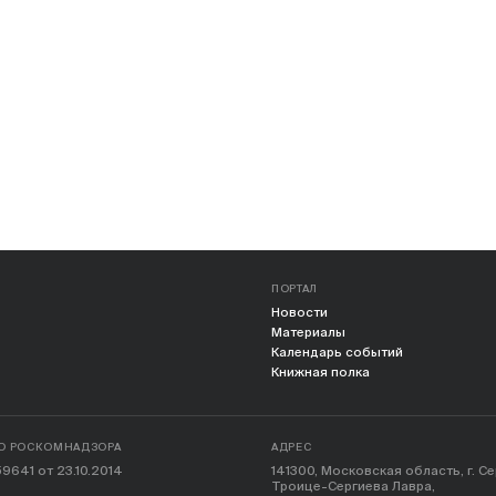
ПОРТАЛ
Новости
Материалы
Календарь событий
Книжная полка
О РОСКОМНАДЗОРА
АДРЕС
9641 от 23.10.2014
141300, Московская область, г. С
Троице-Сергиева Лавра,