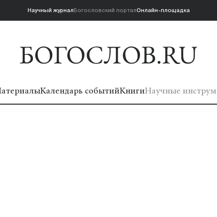
Научный журнал
Богословский портал
Онлайн-площадка
атериалы
Календарь событий
Книги
Научные инструм