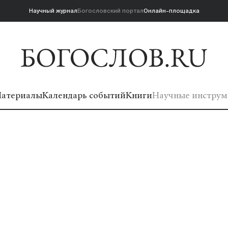
Научный журнал
Богословский портал
Онлайн-площадка
атериалы
Календарь событий
Книги
Научные инструм