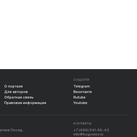
СОЦСЕТИ
О портале
Telegram
Для авторов
Вконтакте
Обратная связь
Rutube
Правовая информация
Youtube
КОНТАКТЫ
ергиев Посад,
+7 (496) 541-56-42
info@bogoslov.ru