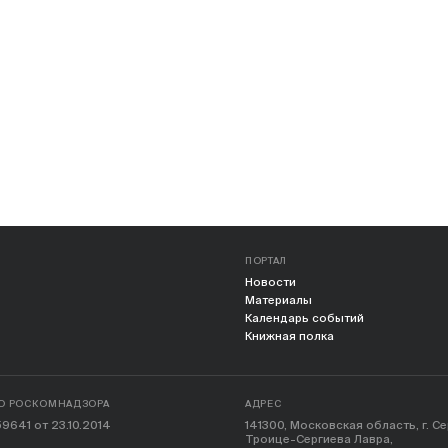
ПОРТАЛ
Новости
Материалы
Календарь событий
Книжная полка
О РОСКОМНАДЗОРА
АДРЕС
9641 от 23.10.2014
141300, Московская область, г. С
Троице-Сергиева Лавра,