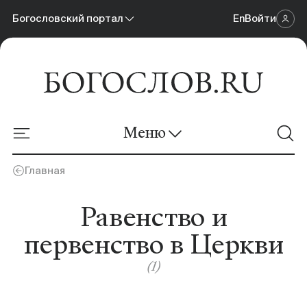
Богословский портал
En
Войти
Научный журнал
Богословский портал
Меню
Онлайн-площадка
Главная
Новости
Равенство и
Материалы
первенство в Церкви
Календарь событий
(1)