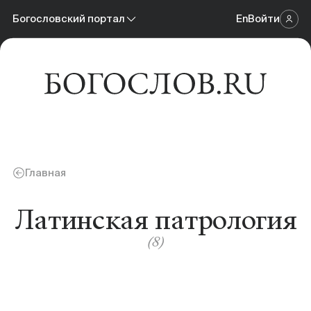
Новости
Богословский портал
En
Войти
Научный журнал
Материалы
Богословский портал
Календарь событий
Онлайн-площадка
Книги
Главная
Научные инструменты
Латинская патрология
(8)
О нас