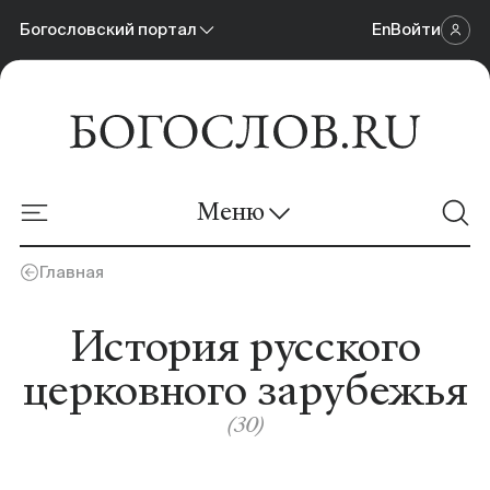
Богословский портал
En
Войти
Научный журнал
Богословский портал
Меню
Онлайн-площадка
Главная
Новости
История русского
Материалы
церковного зарубежья
Календарь событий
(30)