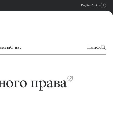
English
Войти
енты
О нас
Поиск
ного права
(2)