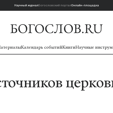
Научный журнал
Богословский портал
Онлайн-площадка
атериалы
Календарь событий
Книги
Научные инструм
точников церков