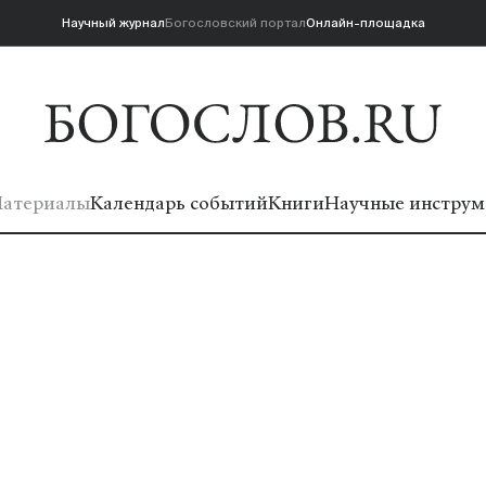
Научный журнал
Богословский портал
Онлайн-площадка
атериалы
Календарь событий
Книги
Научные инструм