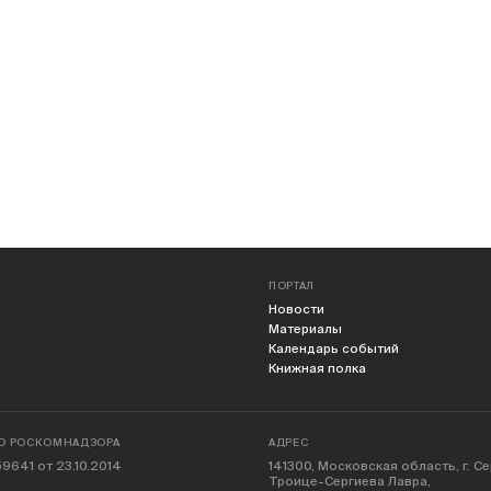
ПОРТАЛ
Новости
Материалы
Календарь событий
Книжная полка
О РОСКОМНАДЗОРА
АДРЕС
9641 от 23.10.2014
141300, Московская область, г. С
Троице-Сергиева Лавра,