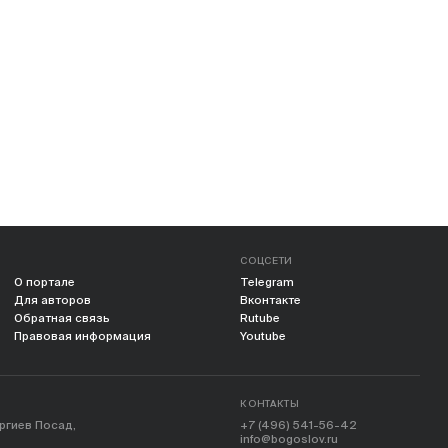
СОЦСЕТИ
О портале
Telegram
Для авторов
Вконтакте
Обратная связь
Rutube
Правовая информация
Youtube
КОНТАКТЫ
ергиев Посад,
+7 (496) 541-56-42
info@bogoslov.ru