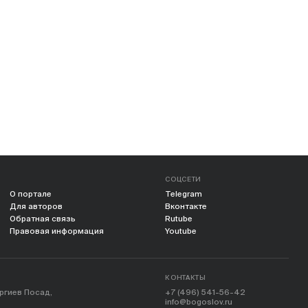
СОЦСЕТИ
О портале
Telegram
Для авторов
Вконтакте
Обратная связь
Rutube
Правовая информация
Youtube
КОНТАКТЫ
ергиев Посад,
+7 (496) 541-56-42
info@bogoslov.ru