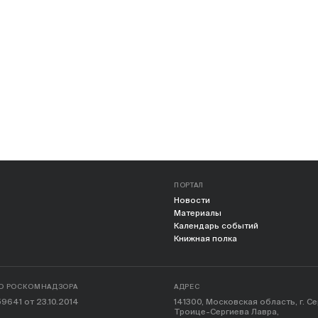
ПОРТАЛ
Новости
Материалы
Календарь событий
Книжная полка
О РОСКОМНАДЗОРА
АДРЕС
9641 от 23.10.2014
141300, Московская область, г. С
Троице-Сергиева Лавра,