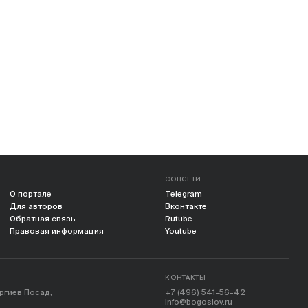
СОЦСЕТИ
О портале
Telegram
Для авторов
Вконтакте
Обратная связь
Rutube
Правовая информация
Youtube
КОНТАКТЫ
ергиев Посад,
+7 (496) 541-56-42
info@bogoslov.ru