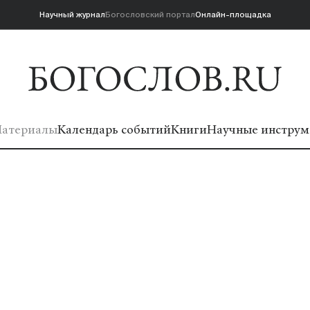
Научный журнал
Богословский портал
Онлайн-площадка
атериалы
Календарь событий
Книги
Научные инструм