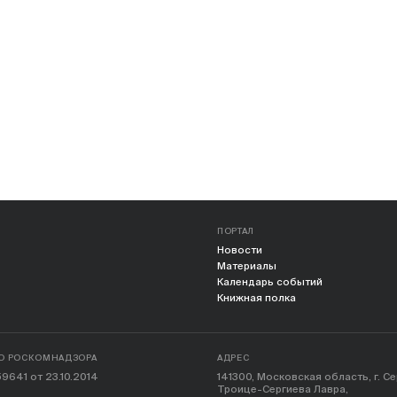
ПОРТАЛ
Новости
Материалы
Календарь событий
Книжная полка
О РОСКОМНАДЗОРА
АДРЕС
9641 от 23.10.2014
141300, Московская область, г. С
Троице-Сергиева Лавра,