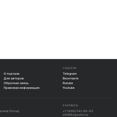
СОЦСЕТИ
О портале
Telegram
Для авторов
Вконтакте
Обратная связь
Rutube
Правовая информация
Youtube
КОНТАКТЫ
ергиев Посад,
+7 (496) 541-56-42
info@bogoslov.ru