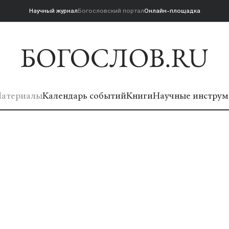
Научный журнал
Богословский портал
Онлайн-площадка
атериалы
Календарь событий
Книги
Научные инструм