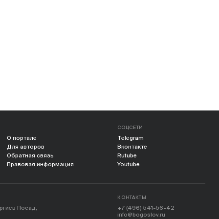
СОЦСЕТИ
О портале
Telegram
Для авторов
Вконтакте
Обратная связь
Rutube
Правовая информация
Youtube
КОНТАКТЫ
ергиев Посад,
+7 (496) 541-56-42
info@bogoslov.ru