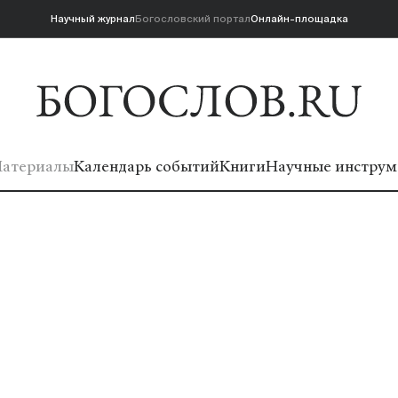
Научный журнал
Богословский портал
Онлайн-площадка
атериалы
Календарь событий
Книги
Научные инструм