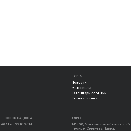
ПОРТАЛ
Новости
Материалы
Календарь событий
Книжная полка
О РОСКОМНАДЗОРА
АДРЕС
9641 от 23.10.2014
141300, Московская область, г. С
Троице-Сергиева Лавра,