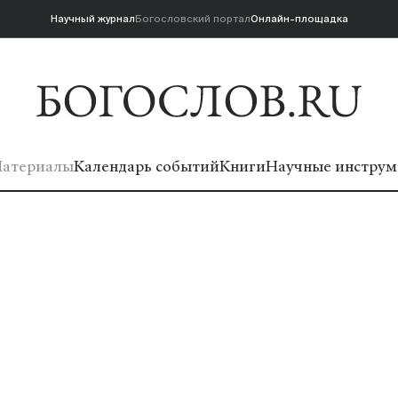
Научный журнал
Богословский портал
Онлайн-площадка
атериалы
Календарь событий
Книги
Научные инструм