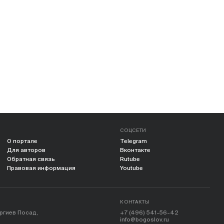
СОЦСЕТИ
О портале
Telegram
Для авторов
Вконтакте
Обратная связь
Rutube
Правовая информация
Youtube
КОНТАКТЫ
ергиев Посад,
+7 (496) 541-56-42
info@bogoslov.ru