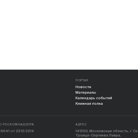
ПОРТАЛ
Новости
Материалы
Календарь событий
Книжная полка
О РОСКОМНАДЗОРА
АДРЕС
9641 от 23.10.2014
141300, Московская область, г. С
Троице-Сергиева Лавра,