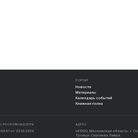
ПОРТАЛ
Новости
Материалы
Календарь событий
Книжная полка
О РОСКОМНАДЗОРА
АДРЕС
9641 от 23.10.2014
141300, Московская область, г. С
Троице-Сергиева Лавра,