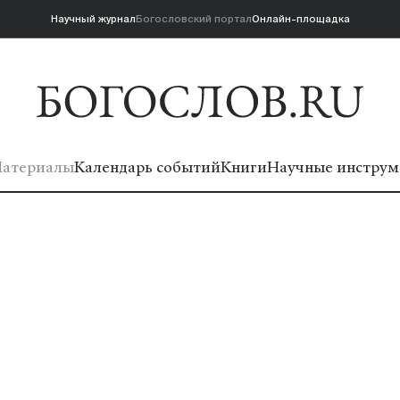
Научный журнал
Богословский портал
Онлайн-площадка
атериалы
Календарь событий
Книги
Научные инструм