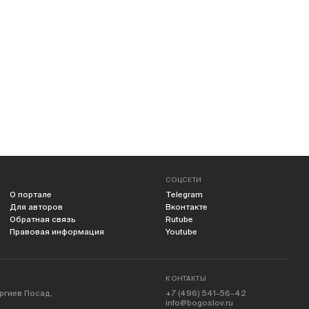
СОЦСЕТИ
О портале
Telegram
Для авторов
Вконтакте
Обратная связь
Rutube
Правовая информация
Youtube
КОНТАКТЫ
ергиев Посад,
+7 (496) 541-56-42
info@bogoslov.ru