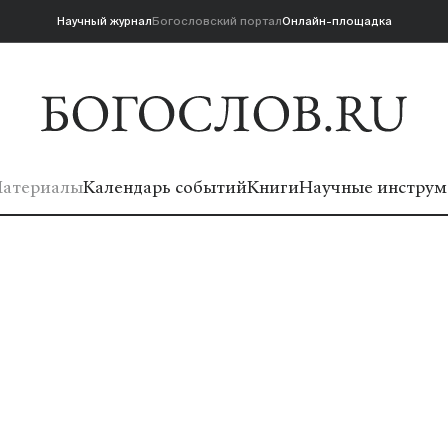
Научный журнал
Богословский портал
Онлайн-площадка
атериалы
Календарь событий
Книги
Научные инструм