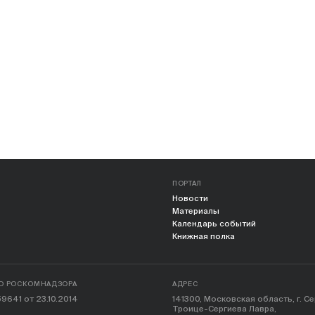
ПОРТАЛ
Новости
Материалы
Календарь событий
Книжная полка
О РОСКОМНАДЗОРА
АДРЕС
9641 от 23.10.2014
141300, Московская область, г. С
Троице-Сергиева Лавра,