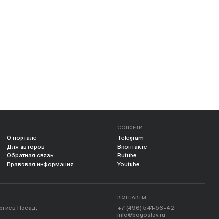
СОЦСЕТИ
О портале
Telegram
Для авторов
Вконтакте
Обратная связь
Rutube
Правовая информация
Youtube
КОНТАКТЫ
ергиев Посад,
+7 (496) 541-56-42
info@bogoslov.ru