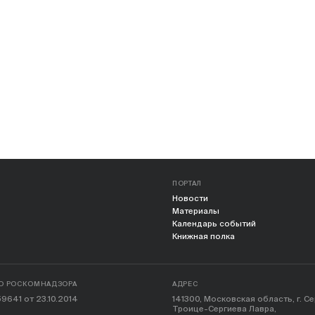
ПОРТАЛ
Новости
Материалы
Календарь событий
Книжная полка
О РОСКОМНАДЗОРА
АДРЕС
9641 от 23.10.2014
141300, Московская область, г. С
Троице-Сергиева Лавра,