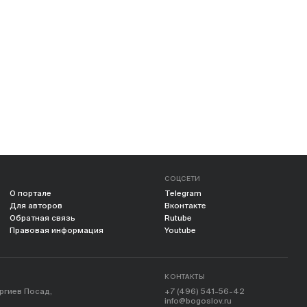
СОЦСЕТИ
О портале
Telegram
Для авторов
Вконтакте
Обратная связь
Rutube
Правовая информация
Youtube
КОНТАКТЫ
ергиев Посад,
+7 (496) 541-56-42
info@bogoslov.ru