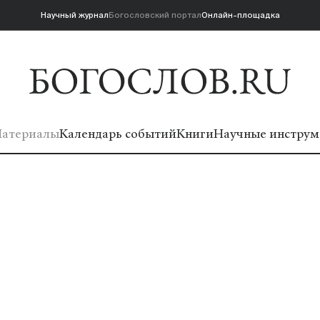
Научный журнал
Богословский портал
Онлайн-площадка
атериалы
Календарь событий
Книги
Научные инструм