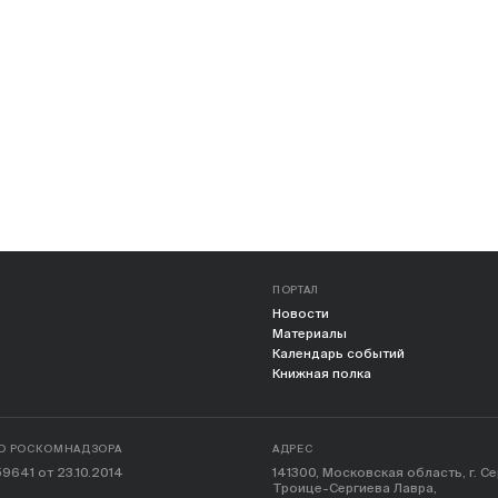
ПОРТАЛ
Новости
Материалы
Календарь событий
Книжная полка
О РОСКОМНАДЗОРА
АДРЕС
9641 от 23.10.2014
141300, Московская область, г. С
Троице-Сергиева Лавра,