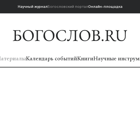
Научный журнал
Богословский портал
Онлайн-площадка
атериалы
Календарь событий
Книги
Научные инструм