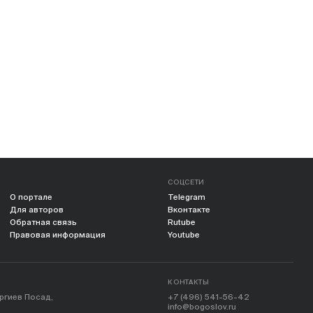
СОЦСЕТИ
О портале
Telegram
Для авторов
Вконтакте
Обратная связь
Rutube
Правовая информация
Youtube
КОНТАКТЫ
ергиев Посад,
+7 (496) 541-56-42
info@bogoslov.ru