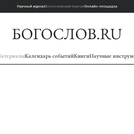
Научный журнал
Богословский портал
Онлайн-площадка
атериалы
Календарь событий
Книги
Научные инструм