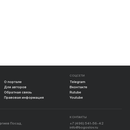
СОЦСЕТИ
О портале
Telegram
Для авторов
Вконтакте
Обратная связь
Rutube
Правовая информация
Youtube
КОНТАКТЫ
ергиев Посад,
+7 (496) 541-56-42
info@bogoslov.ru