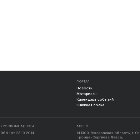
ПОРТАЛ
Новости
Материалы
Календарь событий
Книжная полка
О РОСКОМНАДЗОРА
АДРЕС
9641 от 23.10.2014
141300, Московская область, г. С
Троице-Сергиева Лавра,