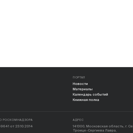
ПОРТАЛ
Новости
Материалы
Календарь событий
Книжная полка
О РОСКОМНАДЗОРА
АДРЕС
9641 от 23.10.2014
141300, Московская область, г. С
Троице-Сергиева Лавра,