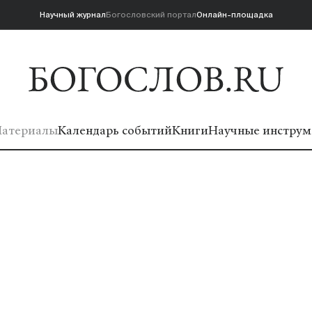
Научный журнал
Богословский портал
Онлайн-площадка
атериалы
Календарь событий
Книги
Научные инструм