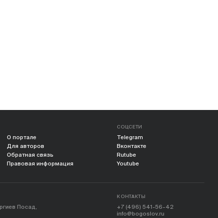
СОЦСЕТИ
О портале
Telegram
Для авторов
Вконтакте
Обратная связь
Rutube
Правовая информация
Youtube
КОНТАКТЫ
ергиев Посад,
+7 (496) 541-56-42
info@bogoslov.ru