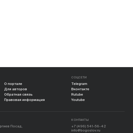
СОЦСЕТИ
О портале
Telegram
Для авторов
Вконтакте
Обратная связь
Rutube
Правовая информация
Youtube
КОНТАКТЫ
ергиев Посад,
+7 (496) 541-56-42
info@bogoslov.ru