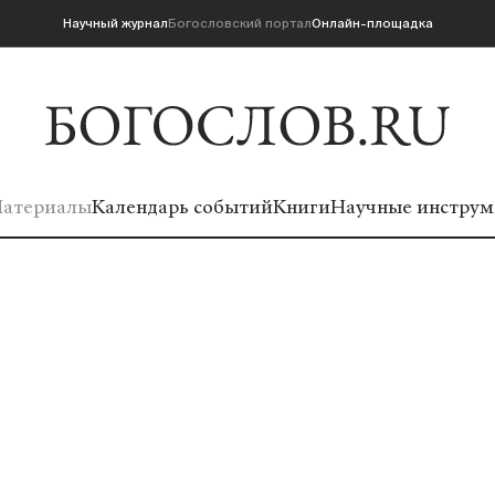
Научный журнал
Богословский портал
Онлайн-площадка
атериалы
Календарь событий
Книги
Научные инструм