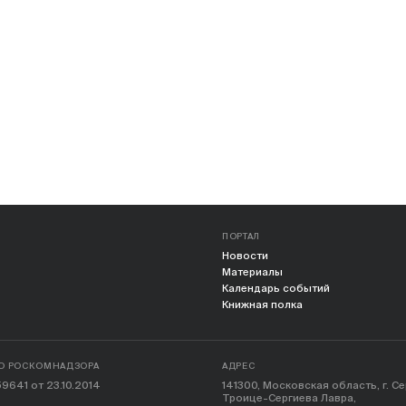
ПОРТАЛ
Новости
Материалы
Календарь событий
Книжная полка
О РОСКОМНАДЗОРА
АДРЕС
9641 от 23.10.2014
141300, Московская область, г. С
Троице-Сергиева Лавра,