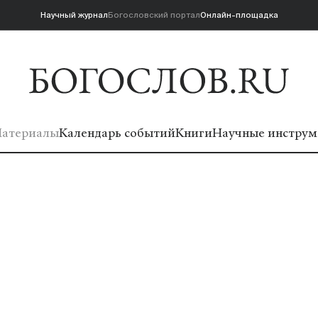
Научный журнал
Богословский портал
Онлайн-площадка
атериалы
Календарь событий
Книги
Научные инструм