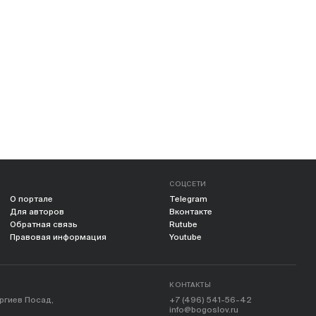
СОЦСЕТИ
О портале
Telegram
Для авторов
Вконтакте
Обратная связь
Rutube
Правовая информация
Youtube
КОНТАКТЫ
ергиев Посад,
+7 (496) 541-56-42
info@bogoslov.ru