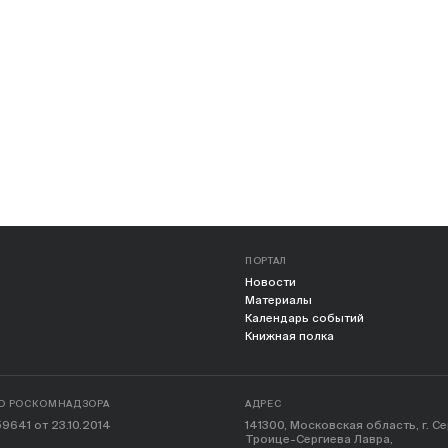
ПОРТАЛ
Новости
Материалы
Календарь событий
Книжная полка
О РОСКОМНАДЗОРА
АДРЕС
9641 от 23.10.2014
141300, Московская область, г. С
Троице-Сергиева Лавра,