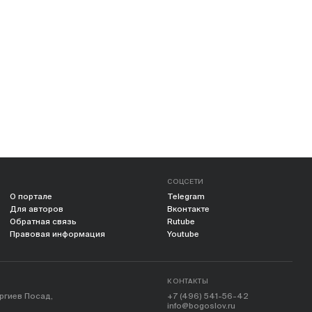
СОЦСЕТИ
О портале
Telegram
Для авторов
Вконтакте
Обратная связь
Rutube
Правовая информация
Youtube
КОНТАКТЫ
ергиев Посад,
+7 (496) 541-56-42
info@bogoslov.ru