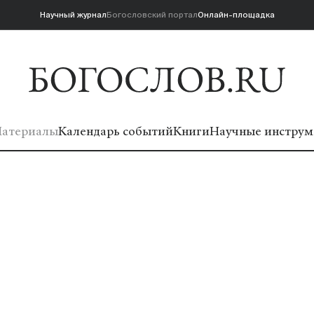
Научный журнал
Богословский портал
Онлайн-площадка
атериалы
Календарь событий
Книги
Научные инструм