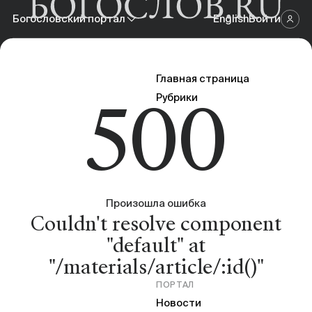
Богословский портал
English
Войти
Научный журнал
Главная страница
500
Богословский портал
Рубрики
Онлайн-площадка
Произошла ошибка
Couldn't resolve component
"default" at
"/materials/article/:id()"
ПОРТАЛ
Новости