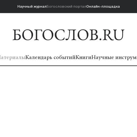
Научный журнал
Богословский портал
Онлайн-площадка
атериалы
Календарь событий
Книги
Научные инструм