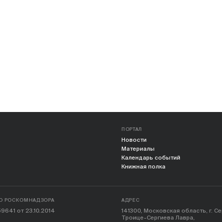
ПОРТАЛ
Новости
Материалы
Календарь событий
Книжная полка
О РОСКОМНАДЗОРА
АДРЕС
9641 от 23.10.2014
141300, Московская область, г. С
Троице-Сергиева Лавра,