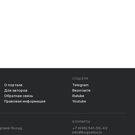
СОЦСЕТИ
О портале
Telegram
Для авторов
Вконтакте
Обратная связь
Rutube
Правовая информация
Youtube
КОНТАКТЫ
ергиев Посад,
+7 (496) 541-56-42
info@bogoslov.ru