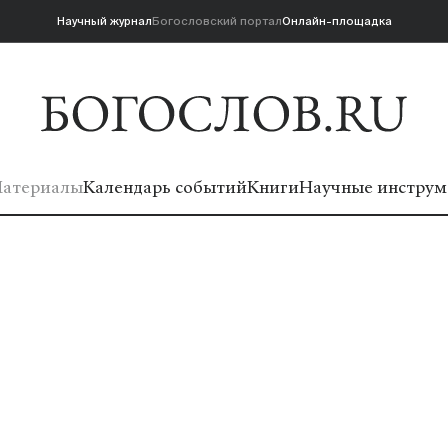
Научный журнал
Богословский портал
Онлайн-площадка
атериалы
Календарь событий
Книги
Научные инструм