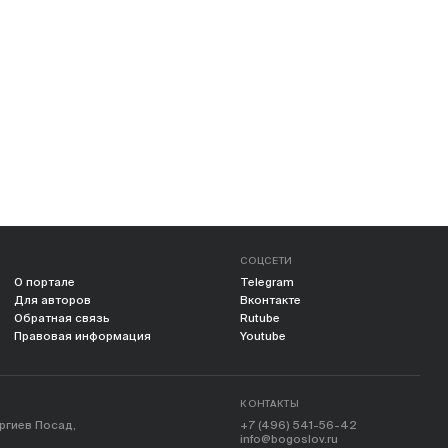
СОЦСЕТИ
О портале
Telegram
Для авторов
Вконтакте
Обратная связь
Rutube
Правовая информация
Youtube
КОНТАКТЫ
ергиев Посад,
+7 (496) 541-56-42
info@bogoslov.ru