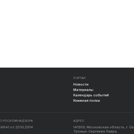
ПОРТАЛ
Новости
Материалы
Календарь событий
Книжная полка
О РОСКОМНАДЗОРА
АДРЕС
9641 от 23.10.2014
141300, Московская область, г. С
Троице-Сергиева Лавра,