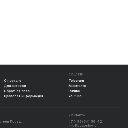
СОЦСЕТИ
О портале
Telegram
Для авторов
Вконтакте
Обратная связь
Rutube
Правовая информация
Youtube
КОНТАКТЫ
ергиев Посад,
+7 (496) 541-56-42
info@bogoslov.ru