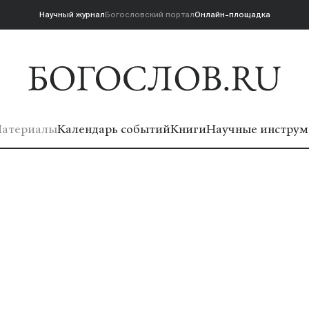
Научный журнал
Богословский портал
Онлайн-площадка
атериалы
Календарь событий
Книги
Научные инструм