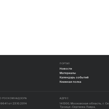
ПОРТАЛ
Новости
Материалы
Календарь событий
Книжная полка
О РОСКОМНАДЗОРА
АДРЕС
9641 от 23.10.2014
141300, Московская область, г. С
Троице-Сергиева Лавра,