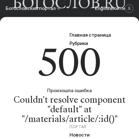
Богословский портал
English
Войти
Научный журнал
Главная страница
500
Богословский портал
Рубрики
Онлайн-площадка
Произошла ошибка
Couldn't resolve component
"default" at
"/materials/article/:id()"
ПОРТАЛ
Новости