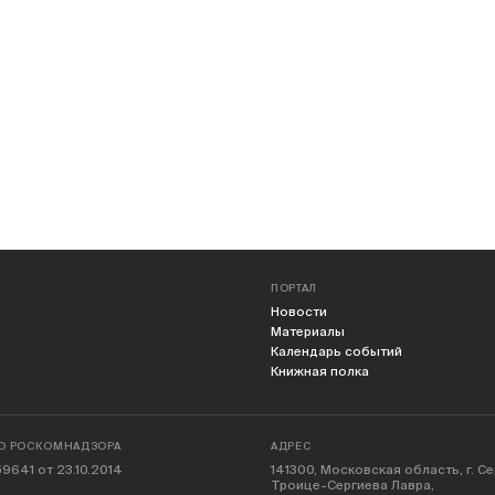
ПОРТАЛ
Новости
Материалы
Календарь событий
Книжная полка
О РОСКОМНАДЗОРА
АДРЕС
9641 от 23.10.2014
141300, Московская область, г. С
Троице-Сергиева Лавра,