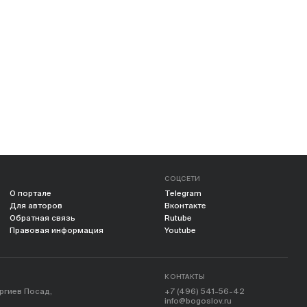
СОЦСЕТИ
О портале
Telegram
Для авторов
Вконтакте
Обратная связь
Rutube
Правовая информация
Youtube
КОНТАКТЫ
ергиев Посад,
+7 (496) 541-56-42
info@bogoslov.ru