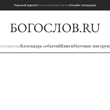
Научный журнал
Богословский портал
Онлайн-площадка
атериалы
Календарь событий
Книги
Научные инструм