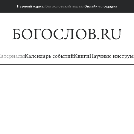
Научный журнал
Богословский портал
Онлайн-площадка
атериалы
Календарь событий
Книги
Научные инструм