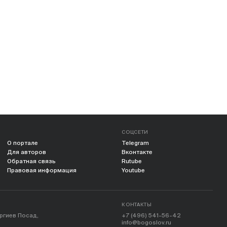
СОЦСЕТИ
О портале
Telegram
Для авторов
Вконтакте
Обратная связь
Rutube
Правовая информация
Youtube
КОНТАКТЫ
ергиев Посад,
+7 (496) 541-56-42
info@bogoslov.ru