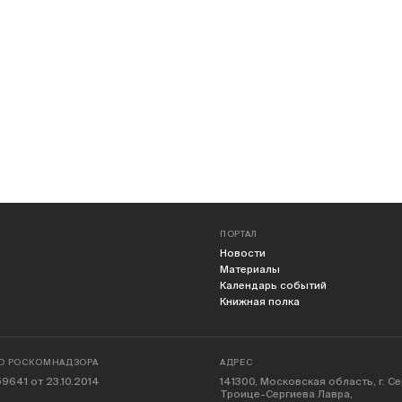
ПОРТАЛ
Новости
Материалы
Календарь событий
Книжная полка
О РОСКОМНАДЗОРА
АДРЕС
9641 от 23.10.2014
141300, Московская область, г. С
Троице-Сергиева Лавра,