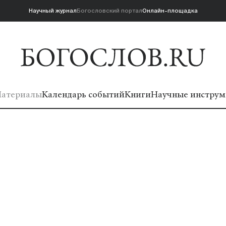
Научный журнал
Богословский портал
Онлайн-площадка
атериалы
Календарь событий
Книги
Научные инструм