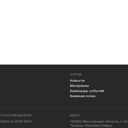
ПОРТАЛ
Новости
Материалы
Календарь событий
Книжная полка
О РОСКОМНАДЗОРА
АДРЕС
9641 от 23.10.2014
141300, Московская область, г. С
Троице-Сергиева Лавра,