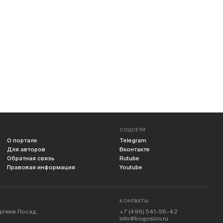
СОЦСЕТИ
О портале
Telegram
Для авторов
Вконтакте
Обратная связь
Rutube
Правовая информация
Youtube
КОНТАКТЫ
ергиев Посад,
+7 (496) 541-56-42
info@bogoslov.ru