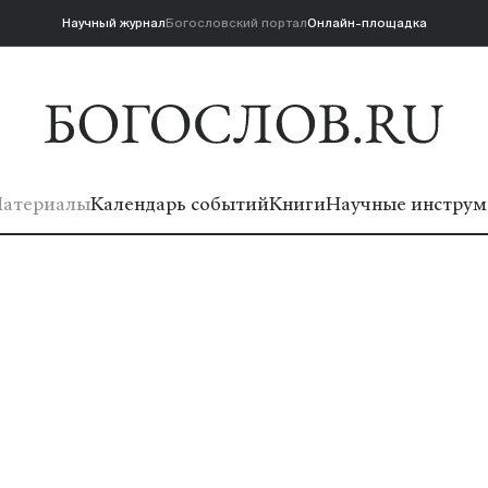
Научный журнал
Богословский портал
Онлайн-площадка
атериалы
Календарь событий
Книги
Научные инструм