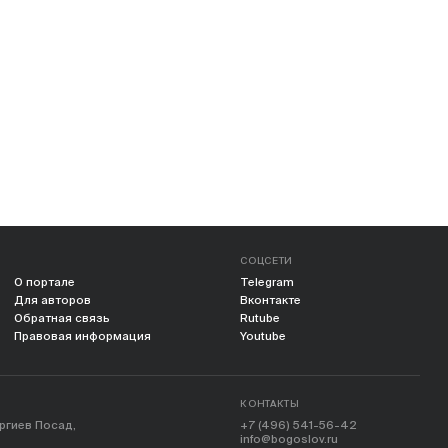
СОЦСЕТИ
О портале
Telegram
Для авторов
Вконтакте
Обратная связь
Rutube
Правовая информация
Youtube
КОНТАКТЫ
ергиев Посад,
+7 (496) 541-56-42
info@bogoslov.ru