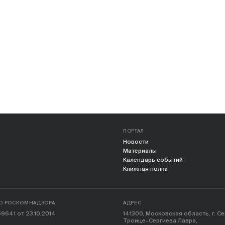
ПОРТАЛ
Новости
Материалы
Календарь событий
Книжная полка
О РОСКОМНАДЗОРА
АДРЕС
9641 от 23.10.2014
141300, Московская область, г. С
Троице-Сергиева Лавра,