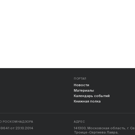
ПОРТАЛ
Новости
Материалы
Календарь событий
Книжная полка
О РОСКОМНАДЗОРА
АДРЕС
9641 от 23.10.2014
141300, Московская область, г. С
Троице-Сергиева Лавра,