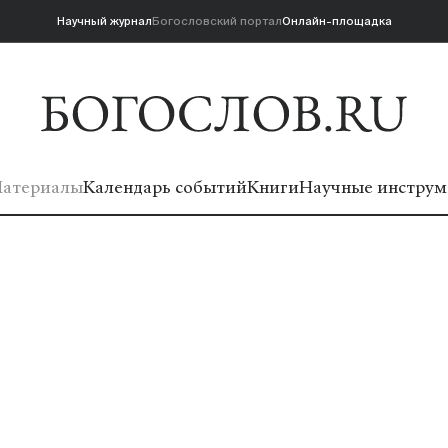
Научный журнал
Богословский портал
Онлайн-площадка
атериалы
Календарь событий
Книги
Научные инструм