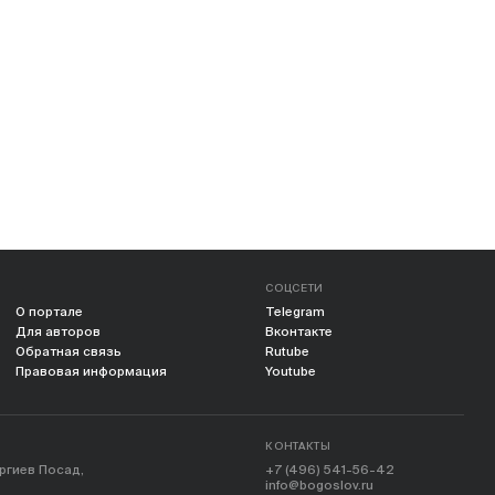
СОЦСЕТИ
О портале
Telegram
Для авторов
Вконтакте
Обратная связь
Rutube
Правовая информация
Youtube
КОНТАКТЫ
ергиев Посад,
+7 (496) 541-56-42
info@bogoslov.ru