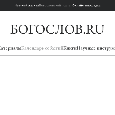
Научный журнал
Богословский портал
Онлайн-площадка
атериалы
Календарь событий
Книги
Научные инструм