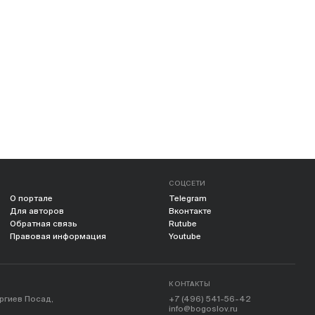
СОЦСЕТИ
О портале
Telegram
Для авторов
Вконтакте
Обратная связь
Rutube
Правовая информация
Youtube
КОНТАКТЫ
ергиев Посад,
+7 (496) 541-56-42
info@bogoslov.ru