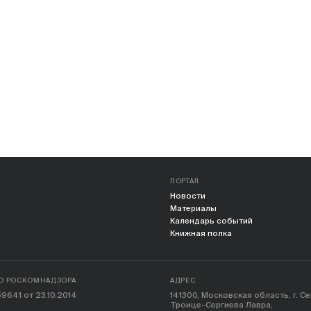
ПОРТАЛ
Новости
Материалы
Календарь событий
Книжная полка
О РОСКОМНАДЗОРА
АДРЕС
9641 от 23.10.2014
141300, Московская область, г. С
Троице-Сергиева Лавра,