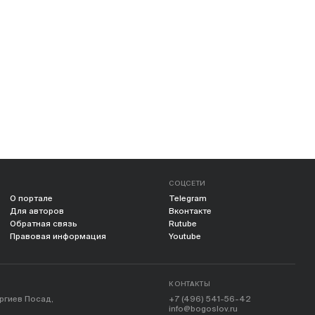
СОЦСЕТИ
О портале
Telegram
Для авторов
Вконтакте
Обратная связь
Rutube
Правовая информация
Youtube
КОНТАКТЫ
ергиев Посад,
+7 (496) 541-56-42
info@bogoslov.ru