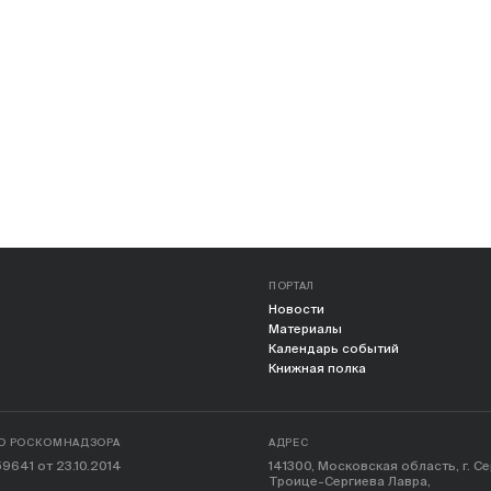
ПОРТАЛ
Новости
Материалы
Календарь событий
Книжная полка
О РОСКОМНАДЗОРА
АДРЕС
9641 от 23.10.2014
141300, Московская область, г. С
Троице-Сергиева Лавра,