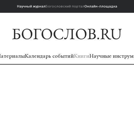
Научный журнал
Богословский портал
Онлайн-площадка
атериалы
Календарь событий
Книги
Научные инструм