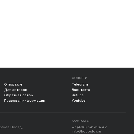
СОЦСЕТИ
О портале
Telegram
Для авторов
Вконтакте
Обратная связь
Rutube
Правовая информация
Youtube
КОНТАКТЫ
ергиев Посад,
+7 (496) 541-56-42
info@bogoslov.ru